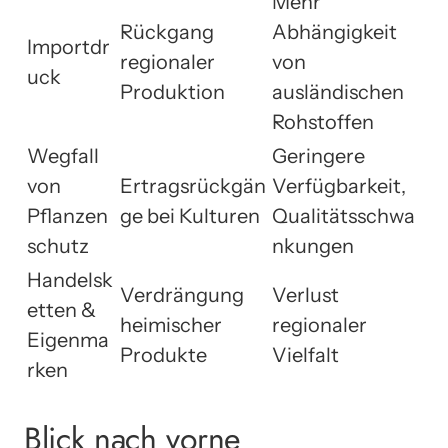
Mehr
Rückgang
Abhängigkeit
Importdr
regionaler
von
uck
Produktion
ausländischen
Rohstoffen
Wegfall
Geringere
von
Ertragsrückgän
Verfügbarkeit,
Pflanzen
ge bei Kulturen
Qualitätsschwa
schutz
nkungen
Handelsk
Verdrängung
Verlust
etten &
heimischer
regionaler
Eigenma
Produkte
Vielfalt
rken
Blick nach vorne