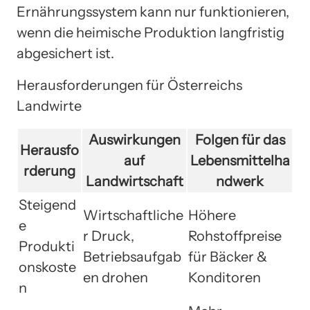
Ernährungssystem kann nur funktionieren,
wenn die heimische Produktion langfristig
abgesichert ist.
Herausforderungen für Österreichs
Landwirte
Auswirkungen
Folgen für das
Herausfo
auf
Lebensmittelha
rderung
Landwirtschaft
ndwerk
Steigend
Wirtschaftliche
Höhere
e
r Druck,
Rohstoffpreise
Produkti
Betriebsaufgab
für Bäcker &
onskoste
en drohen
Konditoren
n