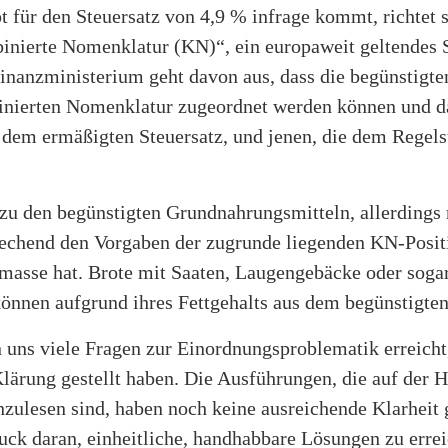
 für den Steuersatz von 4,9 % infrage kommt, richtet s
inierte Nomenklatur (KN)“, ein europaweit geltendes 
nanzministerium geht davon aus, dass die begünstigt
binierten Nomenklatur zugeordnet werden können und 
 dem ermäßigten Steuersatz, und jenen, die dem Regelst
zu den begünstigten Grundnahrungsmitteln, allerdings
rechend den Vorgaben der zugrunde liegenden KN-Posi
masse hat. Brote mit Saaten, Laugengebäcke oder soga
können aufgrund ihres Fettgehalts aus dem begünstigten
 uns viele Fragen zur Einordnungsproblematik erreicht,
lärung gestellt haben. Die Ausführungen, die auf der
zulesen sind, haben noch keine ausreichende Klarheit 
uck daran, einheitliche, handhabbare Lösungen zu erre