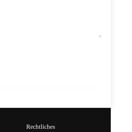
11. Mai 2026
Leo Jindrak über die BÄKO-
Frühjahrsmesse als starkes Signal für
das Bäckerhandwerk
Rechtliches