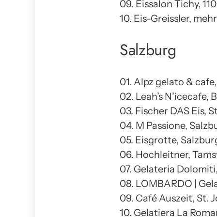
09. Eissalon Tichy, 1
10. Eis-Greissler, me
Salzburg
01. Alpz gelato & cafe
02. Leah’s N’icecafe,
03. Fischer DAS Eis, S
04. M Passione, Salzb
05. Eisgrotte, Salzbur
06. Hochleitner, Tam
07. Gelateria Dolomiti
08. LOMBARDO | Gelat
09. Café Auszeit, St.
10. Gelatiera La Roma