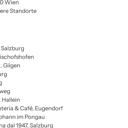
100 Wien
hrere Standorte
, Salzburg
 Bischofshofen
t. Gilgen
urg
g
sweg
, Hallein
eria & Café, Eugendorf
 Johann im Pongau
na dal 1947, Salzburg