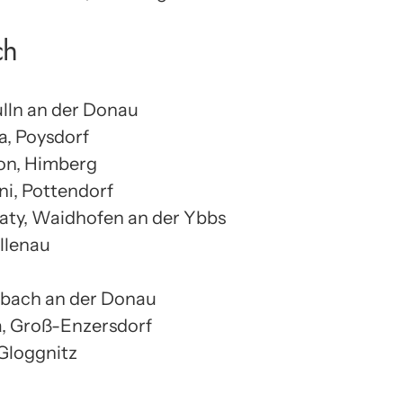
ch
Tulln an der Donau
a, Poysdorf
lon, Himberg
ni, Pottendorf
iaty, Waidhofen an der Ybbs
ollenau
rbach an der Donau
la, Groß-Enzersdorf
 Gloggnitz