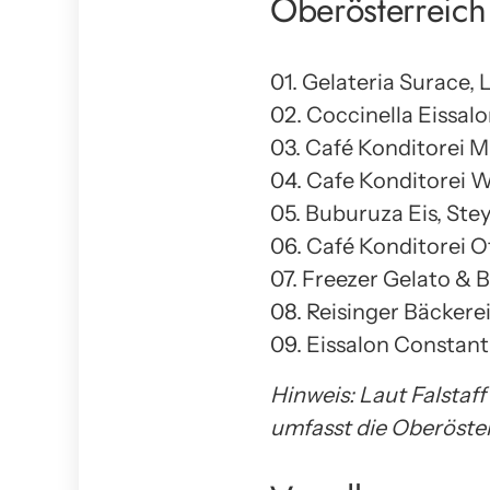
Oberösterreich
01. Gelateria Surace, 
02. Coccinella Eissal
03. Café Konditorei 
04. Cafe Konditorei
05. Buburuza Eis, Stey
06. Café Konditorei O
07. Freezer Gelato & 
08. Reisinger Bäckere
09. Eissalon Constant
Hinweis: Laut Falstaf
umfasst die Oberöste