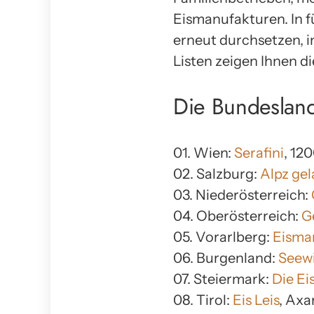
Eismanufakturen. In f
erneut durchsetzen, i
Listen zeigen Ihnen d
Die Bundeslan
01. Wien:
Serafini
, 12
02. Salzburg:
Alpz gel
03. Niederösterreich:
04. Oberösterreich:
G
05. Vorarlberg:
Eisman
06. Burgenland:
Seewi
07. Steiermark:
Die Ei
08. Tirol:
Eis Leis
, Ax