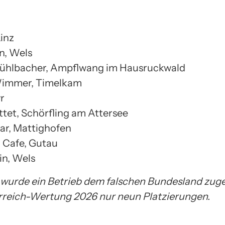
Linz
on, Wels
Mühlbacher, Ampflwang im Hausruckwald
 Wimmer, Timelkam
r
ttet, Schörfling am Attersee
Bar, Mattighofen
i Cafe, Gutau
in, Wels
f wurde ein Betrieb dem falschen Bundesland zug
rreich-Wertung 2026 nur neun Platzierungen.