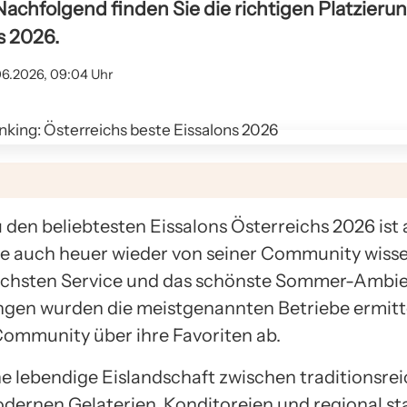
achfolgend finden Sie die richtigen Platzierun
s 2026.
06.2026, 09:04 Uhr
 den beliebtesten Eissalons Österreichs 2026 ist
te auch heuer wieder von seiner Community wissen
dlichsten Service und das schönste Sommer-Ambie
gen wurden die meistgenannten Betriebe ermitte
Community über ihre Favoriten ab.
ne lebendige Eislandschaft zwischen traditionsre
dernen Gelaterien, Konditoreien und regional st