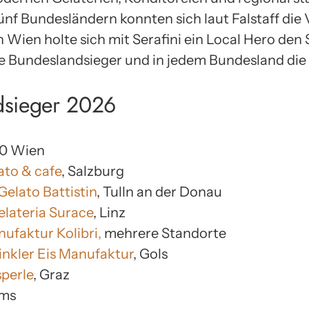
ünf Bundesländern konnten sich laut Falstaff die 
n Wien holte sich mit Serafini ein Local Hero den
ie Bundeslandsieger und in jedem Bundesland die 
dsieger 2026
00 Wien
ato & cafe
, Salzburg
Gelato Battistin
, Tulln an der Donau
elateria Surace
, Linz
ufaktur Kolibri,
mehrere Standorte
nkler Eis Manufaktur
, Gols
sperle
, Graz
ams