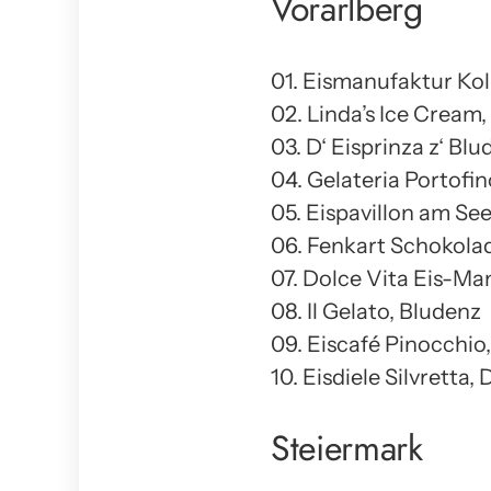
Vorarlberg
01. Eismanufaktur Kol
02. Linda’s Ice Cream,
03. D‘ Eisprinza z‘ Bl
04. Gelateria Portofi
05. Eispavillon am Se
06. Fenkart Schokol
07. Dolce Vita Eis-M
08. Il Gelato, Bludenz
09. Eiscafé Pinocchio
10. Eisdiele Silvretta,
Steiermark