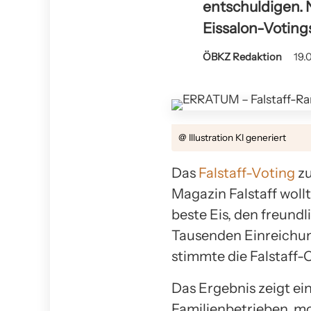
entschuldigen. N
Eissalon-Voting
ÖBKZ Redaktion
19.
@ Illustration KI generiert
Das
Falstaff-Voting
zu
Magazin Falstaff woll
beste Eis, den freun
Tausenden Einreichun
stimmte die Falstaff-
Das Ergebnis zeigt ei
Familienbetrieben, mo