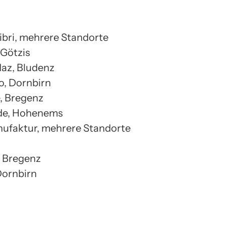
ibri, mehrere Standorte
 Götzis
udaz, Bludenz
no, Dornbirn
e, Bregenz
ade, Hohenems
anufaktur, mehrere Standorte
, Bregenz
 Dornbirn