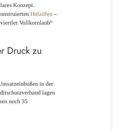
lares Konzept.
konstruierten
Holzöfen
–
viertler Vollkornlaub“
er Druck zu
 Umsatzeinbußen in der
editschutzverband lagen
hmen noch 35