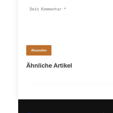
Absenden
18. Februar 2026
Meaningful Brands 2025: 78 Prozent
Ähnliche Artikel
der Marken würden nicht vermisst