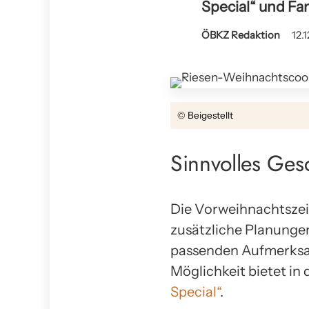
Special“ und Fa
ÖBKZ Redaktion
12.
© Beigestellt
Sinnvolles Ges
Die Vorweihnachtszeit
zusätzliche Planunge
passenden Aufmerksam
Möglichkeit bietet in
Special“
.