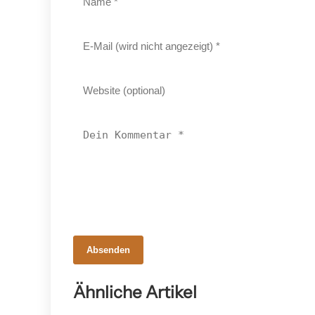
Absenden
18. Februar 2026
JuniorSkills Steiermark: Klara Legenstei
Ähnliche Artikel
siegt