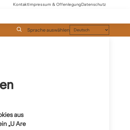
Kontakt
Impressum & Offenlegung
Datenschutz
Sprache auswählen
den
kies aus
in „U Are