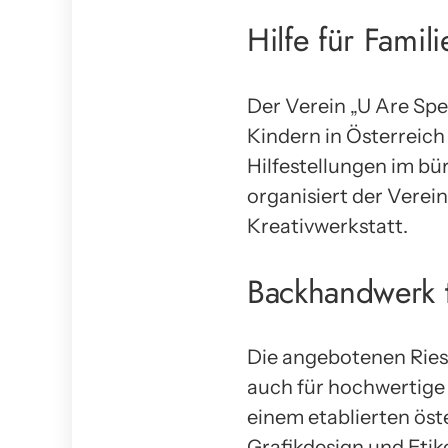
Hilfe für Famil
Der Verein „U Are Spec
Kindern in Österreich
Hilfestellungen im bü
organisiert der Verei
Kreativwerkstatt.
Backhandwerk t
Die angebotenen Ries
auch für hochwertige
einem etablierten ös
Grafikdesign und Etik