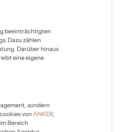
ig beeinträchtigten
gs. Dazu zählen
atung. Darüber hinaus
eibt eine eigene
ngagement, sondern
scookies von
ANKER
,
im Bereich
hischen Agentur