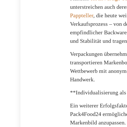
unterstreichen auch der
Pappteller
, die heute we
Verkaufsprozess – von d
empfindlicher Backwaren
und Stabilität und trage
Verpackungen übernehmen
transportieren Markenbo
Wettbewerb mit anonymen
Handwerk.
**Individualisierung al
Ein weiterer Erfolgsfakt
Pack4Food24 ermöglichen
Markenbild anzupassen. 