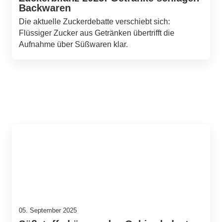
Backwaren
Die aktuelle Zuckerdebatte verschiebt sich:
23. Januar 2026
Flüssiger Zucker aus Getränken übertrifft die
Sauerteig neu gedacht: Forschung vertieft
13. Dezember 2025
Aufnahme über Süßwaren klar.
Dunkle Schokolade und das biologische
15. Oktober 2025
das Verständnis der Teigentwicklung
Brot mit Wert: Warum lange Teigführung
Alter: Neue Studie zu Theobromin
gegen Verschwendung hilft
05. September 2025