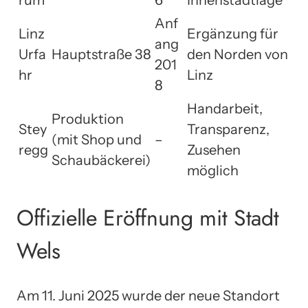
rum
6
Innenstadtlage
Anf
Linz
Ergänzung für
ang
Urfa
Hauptstraße 38
den Norden von
201
hr
Linz
8
Handarbeit,
Produktion
Stey
Transparenz,
(mit Shop und
–
regg
Zusehen
Schaubäckerei)
möglich
Offizielle Eröffnung mit Stadt
Wels
Am 11. Juni 2025 wurde der neue Standort