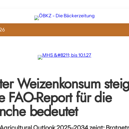
26
ter Weizenkonsum steig
e FAO-Report für die
nche bedeutet
ricultural Outlook 2025–2034 zeigt: Brotgetr