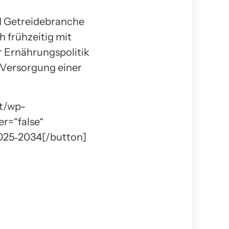
d Getreidebranche
h frühzeitig mit
r Ernährungspolitik
r Versorgung einer
at/wp-
r=“false“
2025‑2034[/button]