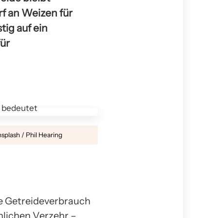
rf an Weizen für
tig auf ein
ür
splash / Phil Hearing
te Getreideverbrauch
hlichen Verzehr –