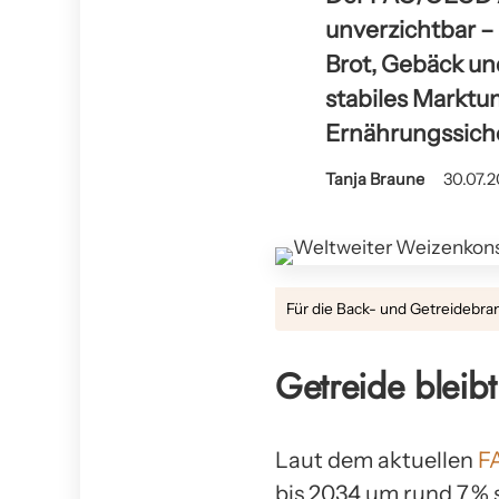
unverzichtbar – 
Brot, Gebäck und
stabiles Marktu
Ernährungssiche
Tanja Braune
30.07.2
Für die Back- und Getreidebran
Getreide bleib
Laut dem aktuellen
F
bis 2034 um rund 7 % 