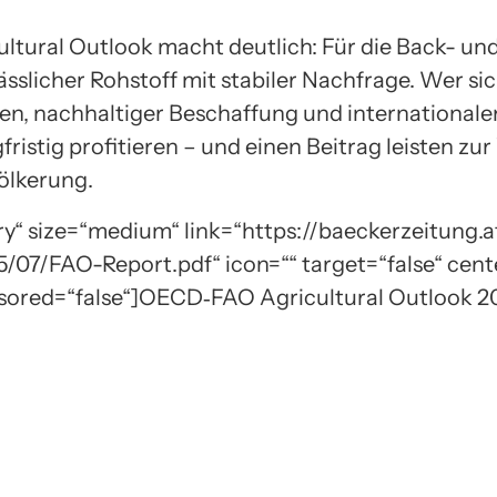
tural Outlook macht deutlich: Für die Back- un
ässlicher Rohstoff mit stabiler Nachfrage. Wer sic
en, nachhaltiger Beschaffung und internationale
fristig profitieren – und einen Beitrag leisten zu
lkerung.
ry“ size=“medium“ link=“https://baeckerzeitung.
07/FAO-Report.pdf“ icon=““ target=“false“ cente
nsored=“false“]OECD‑FAO Agricultural Outlook 