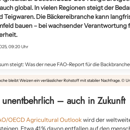
auch global. In vielen Regionen steigt der Beda
 Teigwaren. Die Bäckereibranche kann langfris
mfeld bauen – bei wachsender Verantwortung f
rheit.
025, 09:20 Uhr
che bleibt Weizen ein verlässlicher Rohstoff mit stabiler Nachfrage. © Un
t unentbehrlich – auch in Zukunft
AO/OECD Agricultural Outlook
wird der weltwei
steigen. Etwa 41 % davon entfallen auf den mensc