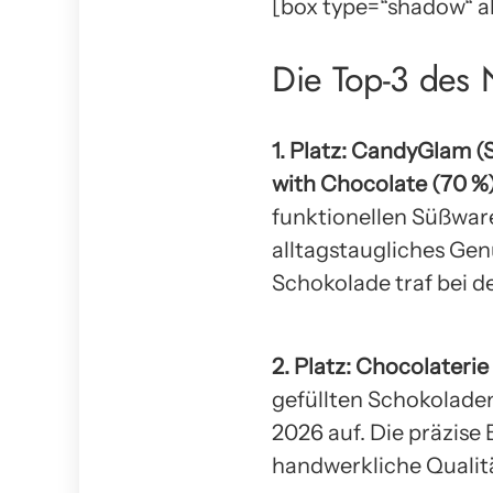
[box type=“shadow“ ali
Die Top-3 des
1. Platz: CandyGlam (
with Chocolate (70 %
funktionellen Süßwar
alltagstaugliches Ge
Schokolade traf bei 
2. Platz: Chocolaterie
gefüllten Schokolade
2026 auf. Die präzise
handwerkliche Qualitä