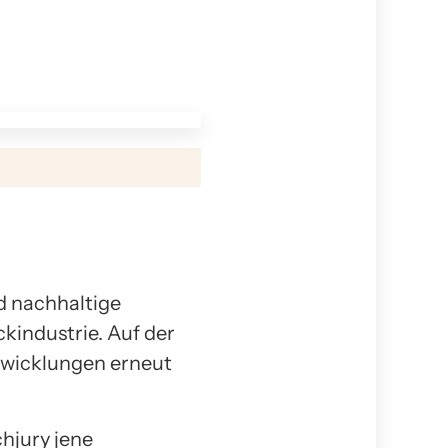
d nachhaltige
kindustrie. Auf der
twicklungen erneut
hjury jene