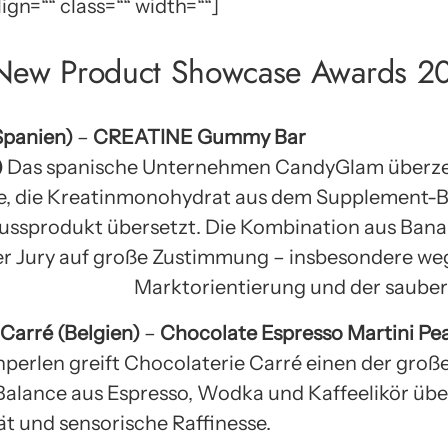
gn=““ class=““ width=““]
 New Product Showcase Awards 2
Spanien)
–
CREATINE Gummy Bar
)
Das spanische Unternehmen CandyGlam überzeu
e, die Kreatinmonohydrat aus dem Supplement-Be
nussprodukt übersetzt. Die Kombination aus Ban
der Jury auf große Zustimmung – insbesondere we
Marktorientierung und der sauber
 Carré (Belgien)
–
Chocolate Espresso Martini Pe
nperlen greift Chocolaterie Carré einen der gr
 Balance aus Espresso, Wodka und Kaffeelikör üb
t und sensorische Raffinesse.