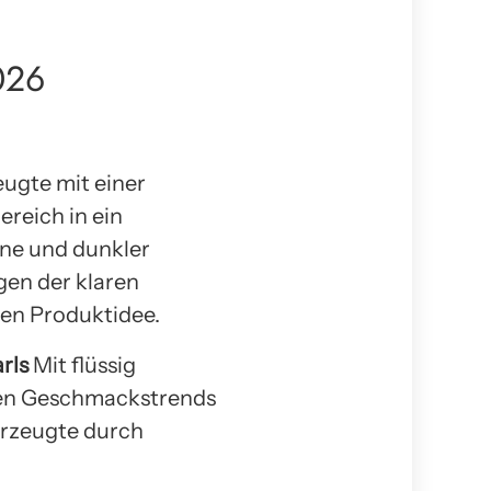
026
gte mit einer
reich in ein
ane und dunkler
gen der klaren
en Produktidee.
arls
Mit flüssig
oßen Geschmackstrends
erzeugte durch