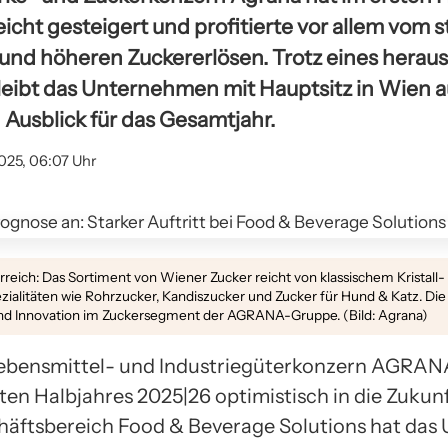
icht gesteigert und profitierte vor allem vom s
und höheren Zuckererlösen. Trotz eines herau
eibt das Unternehmen mit Hauptsitz in Wien a
 Ausblick für das Gesamtjahr.
025, 06:07 Uhr
erreich: Das Sortiment von Wiener Zucker reicht von klassischem Kristall
ezialitäten wie Rohrzucker, Kandiszucker und Zucker für Hund & Katz. Die
 und Innovation im Zuckersegment der AGRANA-Gruppe. (Bild: Agrana)
Lebensmittel- und Industriegüterkonzern AGRANA 
en Halbjahres 2025|26 optimistisch in die Zukunf
äftsbereich Food & Beverage Solutions hat das