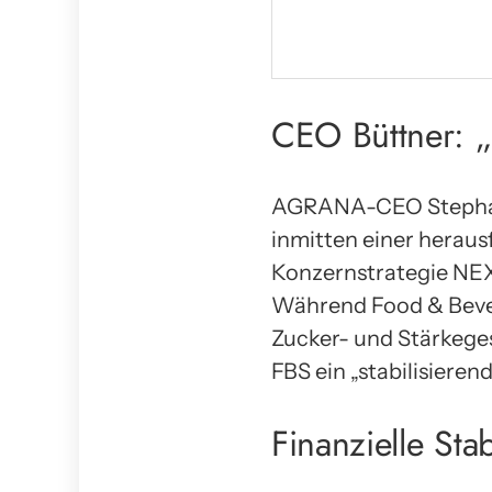
CEO Büttner: „
AGRANA-CEO Stephan B
inmitten einer herau
Konzernstrategie NEX
Während Food & Bevera
Zucker- und Stärkeges
FBS ein „stabilisiere
Finanzielle Stab