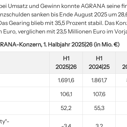
bei Umsatz und Gewinn konnte AGRANA seine finan
anzschulden sanken bis Ende August 2025 um 28,6
Das Gearing blieb mit 35,5 Prozent stabil. Das Kon
en Euro, verglichen mit 23,5 Millionen Euro im Vorj
ANA-Konzern, 1. Halbjahr 2025|26 (in Mio. €)
H1
H1
2025|26
2024|25
2
1.691,6
1.861,7
106,1
107,6
52,2
55,3
ty“-
-3,4
3,2