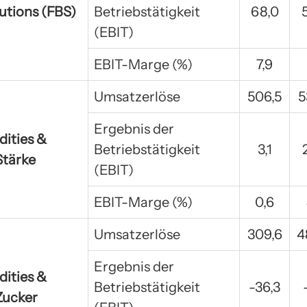
utions (FBS)
Betriebstätigkeit
68,0
(EBIT)
EBIT-Marge (%)
7,9
Umsatzerlöse
506,5
5
Ergebnis der
ities &
Betriebstätigkeit
3,1
Stärke
(EBIT)
EBIT-Marge (%)
0,6
Umsatzerlöse
309,6
4
Ergebnis der
ities &
Betriebstätigkeit
-36,3
 Zucker