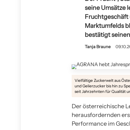
seine Umsätze le
Fruchtgeschäft 
Marktumfelds bl
bestätigt seinen
Tanja Braune
09.10.2
Vielfältige Zuckerwelt aus Öst
und Gelierzucker bis hin zu Sp
seit Jahrzehnten für Qualität
Der österreichische 
herausfordernden erst
Performance im Gesch