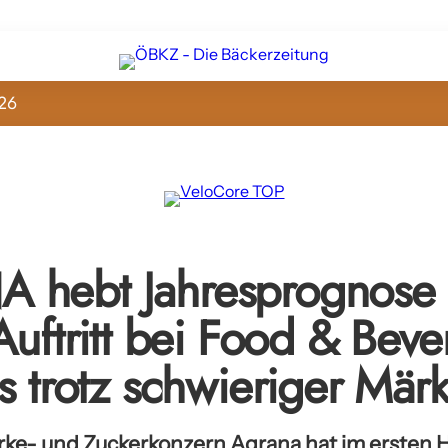
26
hebt Jahresprognose 
Auftritt bei Food & Bev
s trotz schwieriger Märk
ärke- und Zuckerkonzern Agrana hat im ersten 