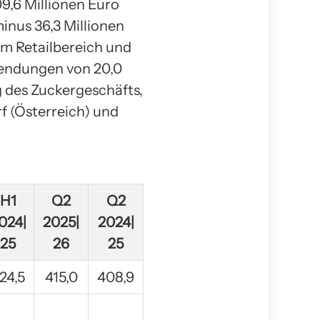
09,6 Millionen Euro
minus 36,3 Millionen
im Retailbereich und
wendungen von 20,0
g des Zuckergeschäfts,
f (Österreich) und
H1
Q2
Q2
024|
2025|
2024|
25
26
25
24,5
415,0
408,9