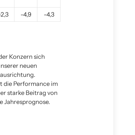
-2,3
-4,9
-4,3
er Konzern sich
unserer neuen
ausrichtung.
bt die Performance im
er starke Beitrag von
che Jahresprognose.