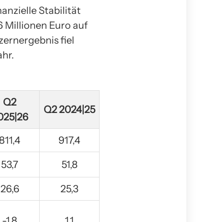
zielle Stabilität
 Millionen Euro auf
zernergebnis fiel
ahr.
Q2
Q2 2024|25
025|26
811,4
917,4
53,7
51,8
26,6
25,3
-1,8
1,1