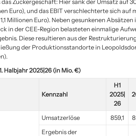
s das Zuckergeschäft: Hier sank der Umsatz auf 3
nen Euro), und das EBIT verschlechterte sich auf 
11,1 Millionen Euro). Neben gesunkenen Absätzen 
ck in der CEE-Region belasteten einmalige Auf
gebnis. Diese resultieren aus der Restrukturierun
ließung der Produktionsstandorte in Leopoldsdor
n).
 Halbjahr 2025|26 (in Mio. €)
H1
Kennzahl
2025|
2
26
Umsatzerlöse
859,1
8
Ergebnis der