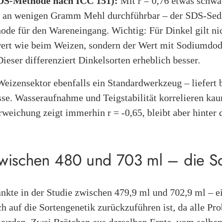
DS-Methode nach ICC 151):
Mit r = 0,76 etwas schwäc
d an wenigen Gramm Mehl durchführbar – der SDS-Sedi
de für den Wareneingang. Wichtig: Für Dinkel gilt nic
ert wie beim Weizen, sondern der Wert mit Sodiumdod
eser differenziert Dinkelsorten erheblich besser.
izensektor ebenfalls ein Standardwerkzeug – liefert
sse. Wasseraufnahme und Teigstabilität korrelieren k
weichung zeigt immerhin r = -0,65, bleibt aber hint
wischen 480 und 703 ml – die Sor
te in der Studie zwischen 479,9 ml und 702,9 ml – e
ch auf die Sortengenetik zurückzuführen ist, da alle Pr