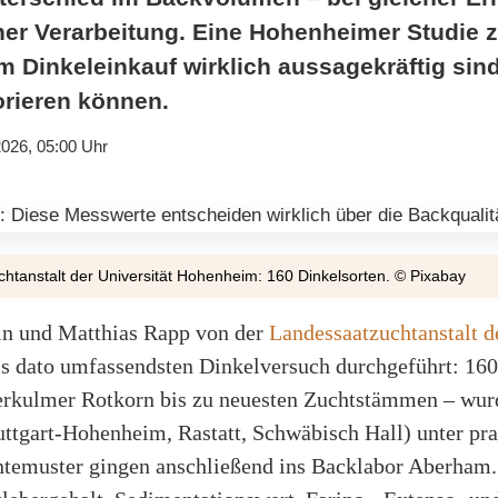
her Verarbeitung. Eine Hohenheimer Studie z
m Dinkeleinkauf wirklich aussagekräftig sin
orieren können.
2026, 05:00 Uhr
htanstalt der Universität Hohenheim: 160 Dinkelsorten. © Pixabay
gin und Matthias Rapp von der
Landessaatzuchtanstalt d
s dato umfassendsten Dinkelversuch durchgeführt: 160 
rkulmer Rotkorn bis zu neuesten Zuchtstämmen – wurde
ttgart-Hohenheim, Rastatt, Schwäbisch Hall) unter pr
temuster gingen anschließend ins Backlabor Aberham.