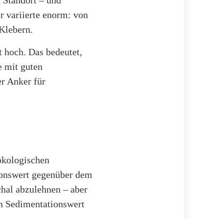
 Standort – und
r variierte enorm: von
 Klebern.
t hoch. Das bedeutet,
e mit guten
er Anker für
ökologischen
ionswert gegenüber dem
chal abzulehnen – aber
en Sedimentationswert