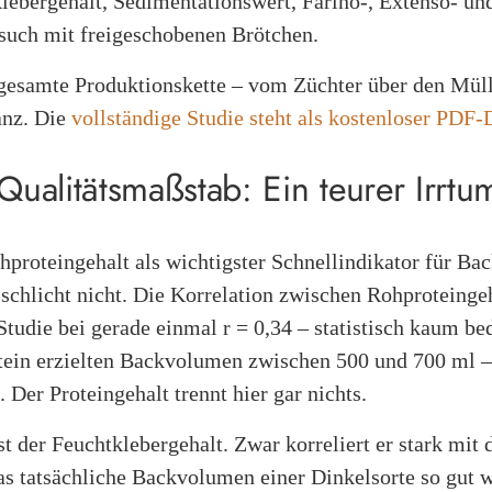
lebergehalt, Sedimentationswert, Farino-, Extenso- u
rsuch mit freigeschobenen Brötchen.
e gesamte Produktionskette – vom Züchter über den Mül
anz. Die
vollständige Studie steht als kostenloser PDF
Qualitätsmaßstab: Ein teurer Irrtu
proteingehalt als wichtigster Schnellindikator für Ba
k schlicht nicht. Die Korrelation zwischen Rohprotein
tudie bei gerade einmal r = 0,34 – statistisch kaum b
ein erzielten Backvolumen zwischen 500 und 700 ml –
 Der Proteingehalt trennt hier gar nichts.
t der Feuchtklebergehalt. Zwar korreliert er stark mit
das tatsächliche Backvolumen einer Dinkelsorte so gut w