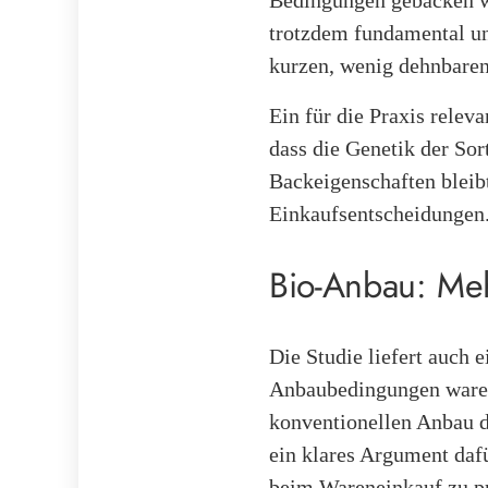
Bedingungen gebacken wu
trotzdem fundamental un
kurzen, wenig dehnbaren 
Ein für die Praxis relev
dass die Genetik der Sor
Backeigenschaften bleibt
Einkaufsentscheidungen
Bio-Anbau: Meh
Die Studie liefert auch
Anbaubedingungen waren
konventionellen Anbau de
ein klares Argument daf
beim Wareneinkauf zu p