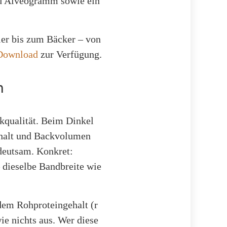
nd Alveogramm sowie ein
ler bis zum Bäcker – von
-Download
zur Verfügung.
m
ckqualität. Beim Dinkel
gehalt und Backvolumen
edeutsam. Konkret:
 dieselbe Bandbreite wie
 dem Rohproteingehalt (r
ie nichts aus. Wer diese