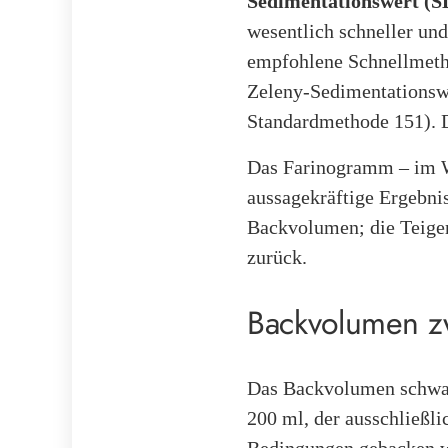
Sedimentationswert (S
wesentlich schneller un
empfohlene Schnellmetho
Zeleny-Sedimentationsw
Standardmethode 151). Di
Das Farinogramm – im We
aussagekräftige Ergebni
Backvolumen; die Teiger
zurück.
Backvolumen z
Das Backvolumen schwank
200 ml, der ausschließli