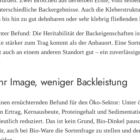
rden. Zwei Brötchen aus derselben Ernte, vom selben
terschiedliche Backergebnisse. Auch die Kleberstruktu
bis hin zu gut dehnbaren oder sehr klebrig fließenden
anter Befund: Die Heritabilität der Backeigenschaften is
te stärker zum Trag kommt als der Anbauort. Eine Sort
 auch an einem anderen Standort gut – ein zuverlässig
.
r Image, weniger Backleistung
 einen ernüchternden Befund für den Öko-Sektor: Unter 
 Ertrag, Kernausbeute, Proteingehalt und Sedimentat
utlich reduziert. Das ist kein Grund, Bio-Dinkel paus
ür, auch bei Bio-Ware die Sortenfrage zu stellen und d
rüfen.