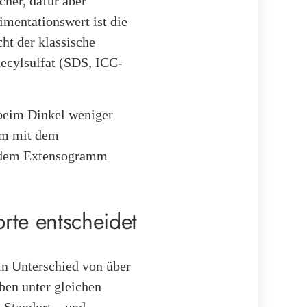
her, dafür aber
mentationswert ist die
ht der klassische
ecylsulfat (SDS, ICC-
 beim Dinkel weniger
aum mit dem
er dem Extensogramm
te entscheidet
in Unterschied von über
oben unter gleichen