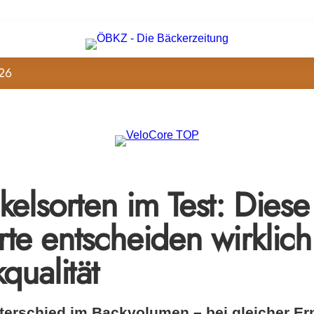
26
elsorten im Test: Diese
te entscheiden wirklich
qualität
terschied im Backvolumen – bei gleicher Er