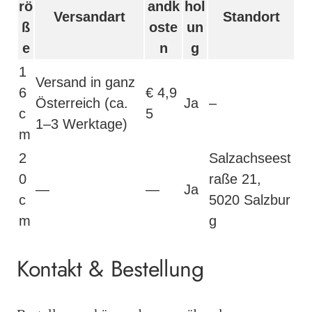
rö
andk
hol
Versandart
Standort
ß
oste
un
e
n
g
1
Versand in ganz
6
€ 4,9
Österreich (ca.
Ja
–
c
5
1–3 Werktage)
m
2
Salzachseest
0
raße 21,
—
—
Ja
c
5020 Salzbur
m
g
Kontakt & Bestellung