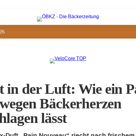
26
t in der Luft: Wie ein 
wegen Bäckerherzen
hlagen lässt
x-Duft „Pain Nouveau“ riecht nach frischem