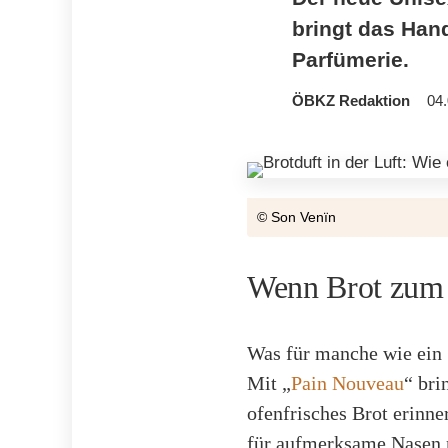
bringt das Hand
Parfümerie.
ÖBKZ Redaktion
04.
© Son Venïn
Wenn Brot zum
Was für manche wie ein S
Mit „
Pain Nouveau
“ br
ofenfrisches Brot erinne
für aufmerksame Nasen n