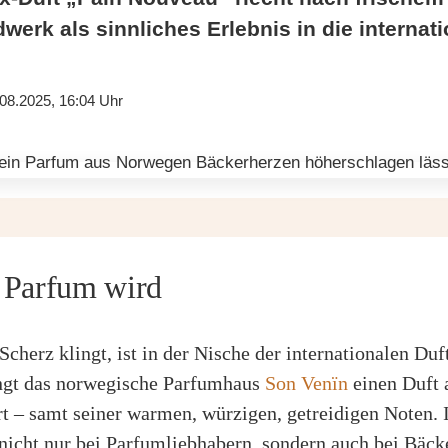
werk als sinnliches Erlebnis in die internat
08.2025, 16:04 Uhr
 Parfum wird
cherz klingt, ist in der Nische der internationalen Duf
ingt das norwegische Parfumhaus
Son Venïn
einen Duft 
rt – samt seiner warmen, würzigen, getreidigen Noten. I
icht nur bei Parfumliebhabern, sondern auch bei Bäck