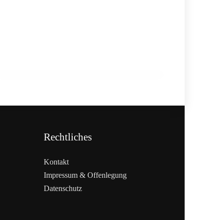
03. Februar 2026
Pretty in Pink: Neue Glasur bringt
Farbe in die Patisserie
Rechtliches
Kontakt
Impressum & Offenlegung
Datenschutz