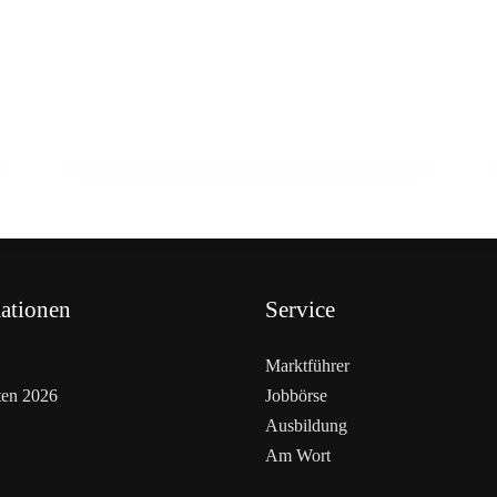
13. Februar 2026
Bio-Boom in Österreich: Nachfrage
steigt, Produktion unter Druck
ationen
Service
Marktführer
ten 2026
Jobbörse
Ausbildung
Am Wort