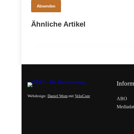
Absenden
16. Februar 2026
100 Jahre Tramezzino – Italo-Klassiker
Ähnliche Artikel
mit Potenzial für Österreich
Inform
Webdesign:
Daniel Wom
mit
VeloCore
ABO
Mediada