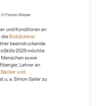
r © Florian Wieser
cker und Konditoren an
n die
Biobäckerei
either beeindruckende
uroSkills 2025 möchte
ue Menschen sowie
ftberger, Lehrer an
, Bäcker und
at u. a. Simon Sailer zu