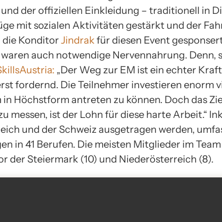
nd der offiziellen Einkleidung – traditionell in 
ge mit sozialen Aktivitäten gestärkt und der Fah
, die Konditor
Jindrak
für diesen Event gesponser
waren auch notwendige Nervennahrung. Denn, so
SkillsAustria:
„Der Weg zur EM ist ein echter Kraf
rst fordernd. Die Teilnehmer investieren enorm vi
 in Höchstform antreten zu können. Doch das Ziel
 messen, ist der Lohn für diese harte Arbeit.“ In
rreich und der Schweiz ausgetragen werden, umfa
n in 41 Berufen. Die meisten Mitglieder im Team 
or der Steiermark (10) und Niederösterreich (8).