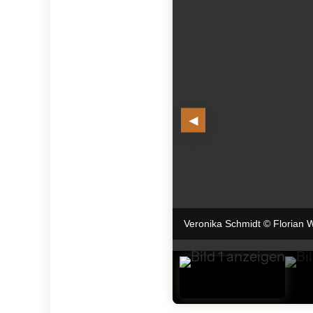
◄
Veronika Schmidt © Florian 