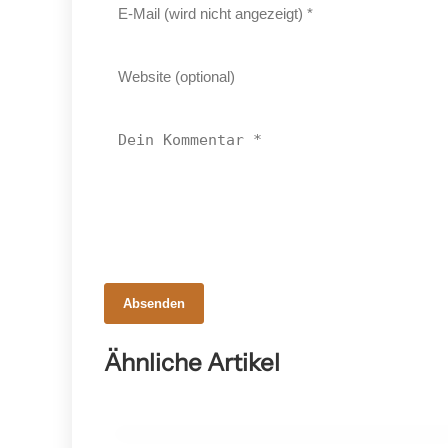
Absenden
18. Februar 2026
JuniorSkills Steiermark: Klara Legenstei
Ähnliche Artikel
siegt