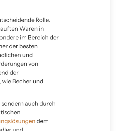
tscheidende Rolle.
kauften Waren in
ondere im Bereich der
ner der besten
ndlichen und
rderungen von
end der
, wie Becher und
, sondern auch durch
ktischen
ungslösungen
dem
dler und