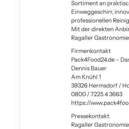
Sortiment an prakti
Einweggeschirr, innov
professionellen Reini
Mit der direkten Anb
Ragaller Gastronomie
Firmenkontakt
Pack4Food24.de – Das
Dennis Bauer
Am Knühl 1
39326 Hermsdorf / H
0800 / 7225 4 3663
https://www.pack4foo
Pressekontakt
Ragaller Gastronomi