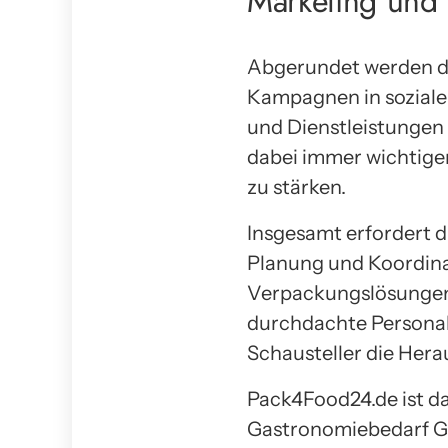
Marketing und
Abgerundet werden di
Kampagnen in soziale
und Dienstleistunge
dabei immer wichtige
zu stärken.
Insgesamt erfordert 
Planung und Koordinat
Verpackungslösungen 
durchdachte Personal
Schausteller die Hera
Pack4Food24.de ist da
Gastronomiebedarf Gm