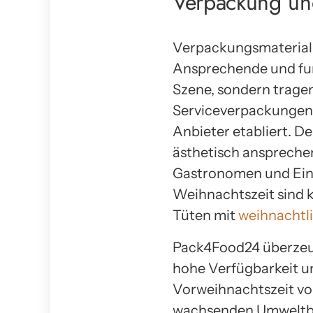
Verpackung und
Verpackungsmateriali
Ansprechende und fun
Szene, sondern trage
Serviceverpackungen 
Anbieter etabliert. D
ästhetisch ansprech
Gastronomen und Einz
Weihnachtszeit sind 
Tüten mit
weihnachtl
Pack4Food24 überzeug
hohe Verfügbarkeit un
Vorweihnachtszeit von
wachsenden Umweltbe