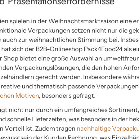
 Präsentationserfordernisse
en spielen in der Weihnachtsmarktsaison eine en
ktionale Verpackungen setzen nicht nur die ge
n auch zur weihnachtlichen Stimmung bei. Insbes
hat sich der B2B-Onlineshop Pack4Food24 als ei
er Shop bietet eine große Auswahl an umweltfreu
enden Verpackungslösungen, die den hohen Anfo
elhändlern gerecht werden. Insbesondere währ
kreative und thematisch passende Verpackungen
ichen Motiven
, besonders gefragt.
t nicht nur durch ein umfangreiches Sortiment
d schnelle Lieferzeiten, was besonders in der he
 Vorteil ist. Zudem tragen
nachhaltige Verpack
wusstsein der Kunden Rechnung, was Einzelhän