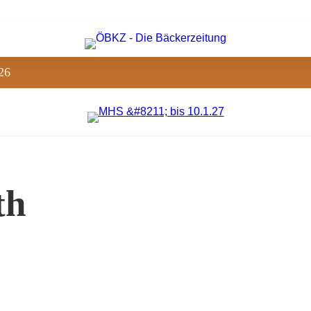
26
th
03. Juni 2025
Konditorin Vanessa En
onditorei ist weiblich”
ist Programm