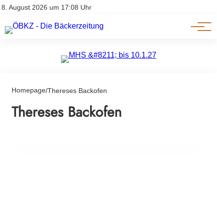
Am Wort
Impressum & Offenlegung
8. August 2026 um 17:08 Uhr
Datenschutz
Genuss & Trends
Homepage
/
Thereses Backofen
10. März 2025
Thereses Backofen
„Thereses Backofen“: Tradition trifft
Innovation in der Tiroler Bäckerei