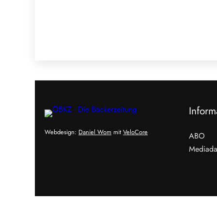
Inform
Webdesign:
Daniel Wom
mit
VeloCore
ABO
Mediada
Cookies &