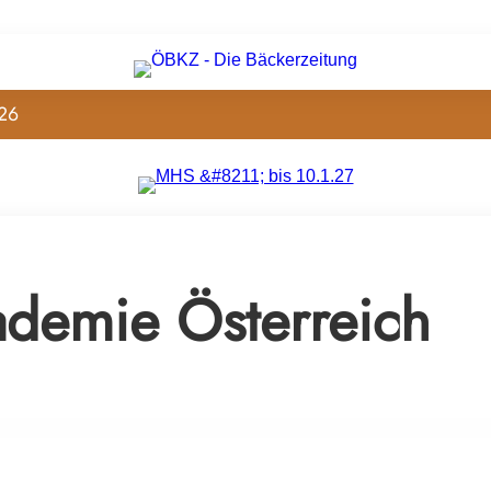
26
ademie Österreich
i Szihn