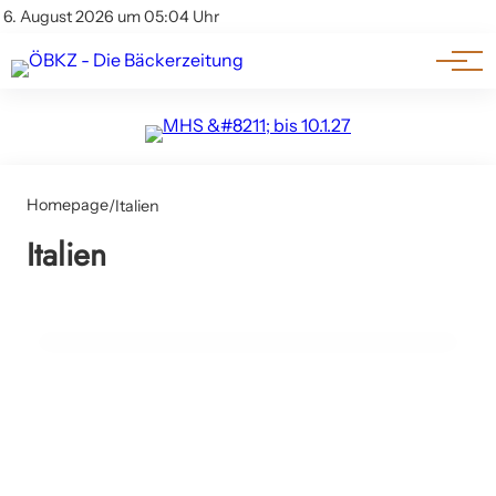
Am Wort
Impressum & Offenlegung
6. August 2026 um 05:04 Uhr
Datenschutz
Genuss & Trends
Homepage
/
Italien
07. Januar 2025
Italien
Sigep 2025: Die Weltmesse für
Foodservice-Exzellenz in Rimini