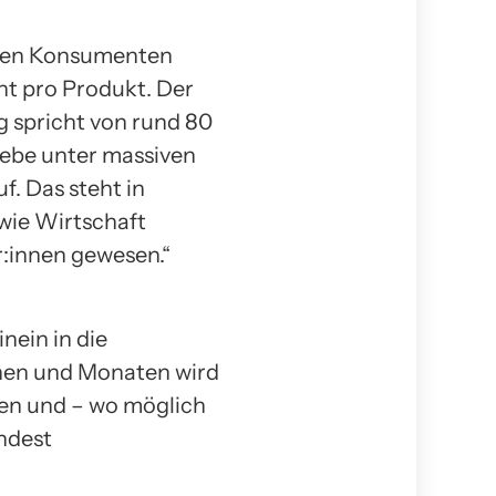
 den Konsumenten
nt pro Produkt. Der
g spricht von rund 80
riebe unter massiven
. Das steht in
 wie Wirtschaft
r:innen gewesen.“
nein in die
hen und Monaten wird
hen und – wo möglich
ndest