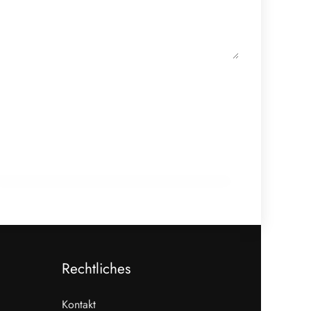
20. Februar 2026
Schwedenbombe: Heidi Chocolat setzt
auf Export und Innovation
Rechtliches
Kontakt