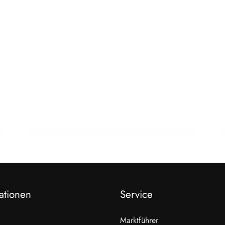
22. Februar 2026
Jindrak: Zusammenarbeit stärkt das
Lebensmittelhandwerk
ationen
Service
Marktführer