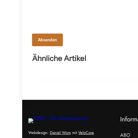
Absenden
23. Februar 2026
„Die Alimentaren“: Fachliche
Ähnliche Artikel
Verstärkung für Betriebe
Inform
Webdesign:
Daniel Wom
mit
VeloCore
ABO