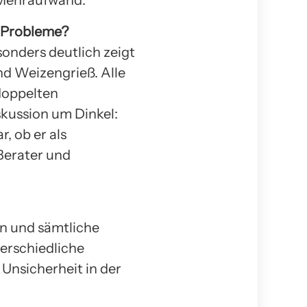
r Probleme?
sonders deutlich zeigt
nd Weizengrieß. Alle
doppelten
skussion um Dinkel:
, ob er als
 Berater und
en und sämtliche
erschiedliche
Unsicherheit in der