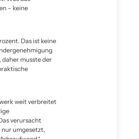
en – keine
rozent. Das ist keine
 Sondergenehmigung
, daher musste der
praktische
werk weit verbreitet
dige
Das verursacht
t nur umgesetzt,
r Mehraufwand.“