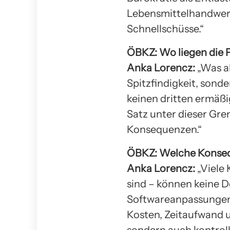
Lebensmittelhandwerk
Schnellschüsse.“
ÖBKZ: Wo liegen die
Anka Lorencz:
„Was al
Spitzfindigkeit, son
keinen dritten ermäßi
Satz unter dieser Gre
Konsequenzen.“
ÖBKZ: Welche Konseq
Anka Lorencz:
„Viele 
sind – können keine D
Softwareanpassungen 
Kosten, Zeitaufwand u
sondern auch kontroll