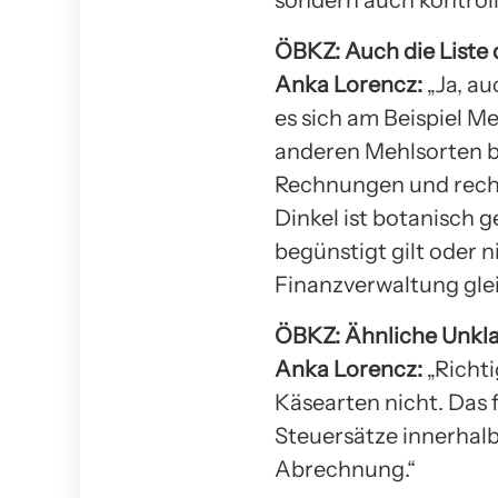
ÖBKZ: Auch die Liste
Anka Lorencz:
„Ja, au
es sich am Beispiel M
anderen Mehlsorten bl
Rechnungen und rechtl
Dinkel ist botanisch g
begünstigt gilt oder 
Finanzverwaltung gle
ÖBKZ: Ähnliche Unklar
Anka Lorencz:
„Richti
Käsearten nicht. Das 
Steuersätze innerhalb
Abrechnung.“