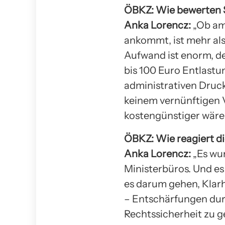
ÖBKZ: Wie bewerten S
Anka Lorencz:
„Ob am
ankommt, ist mehr als
Aufwand ist enorm, de
bis 100 Euro Entlastu
administrativen Druck
keinem vernünftigen V
kostengünstiger wäre 
ÖBKZ: Wie reagiert d
Anka Lorencz:
„Es wur
Ministerbüros. Und e
es darum gehen, Klarh
– Entschärfungen durc
Rechtssicherheit zu g