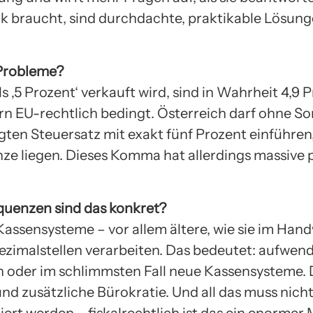
 braucht, sind durchdachte, praktikable Lösung
 Probleme?
s ‚5 Prozent‘ verkauft wird, sind in Wahrheit 4,9 P
dern EU-rechtlich bedingt. Österreich darf ohne
gten Steuersatz mit exakt fünf Prozent einführen
nze liegen. Dieses Komma hat allerdings massive 
uenzen sind das konkret?
Kassensysteme – vor allem ältere, wie sie im Hand
ezimalstellen verarbeiten. Das bedeutet: aufwen
oder im schlimmsten Fall neue Kassensysteme. 
nd zusätzliche Bürokratie. Und all das muss nich
iert werden – fiskalrechtlich ist das ein enorme