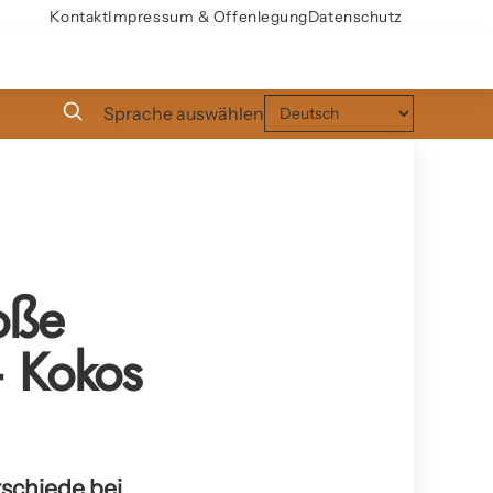
Kontakt
Impressum & Offenlegung
Datenschutz
Sprache auswählen
oße
– Kokos
rschiede bei