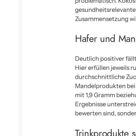
problematisch. Kokosf
gesundheitsrelevante 
Zusammensetzung wirk
Hafer und Mand
Deutlich positiver fäl
Hier erfüllen jeweils 
durchschnittliche Zuc
Mandelprodukten bei 2
mit 1,9 Gramm bezieh
Ergebnisse unterstrei
bewerten sind, sonde
Trinkprodukte s