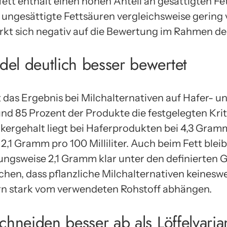
ett enthält einen hohen Anteil an gesättigten F
ungesättigte Fettsäuren vergleichsweise gering v
t sich negativ auf die Bewertung im Rahmen der
el deutlich besser bewertet
lt das Ergebnis bei Milchalternativen auf Hafer- 
rund 85 Prozent der Produkte die festgelegten Krit
kergehalt liegt bei Haferprodukten bei 4,3 Gram
,1 Gramm pro 100 Milliliter. Auch beim Fett blei
ungsweise 2,1 Gramm klar unter den definierten 
chen, dass pflanzliche Milchalternativen keineswe
rn stark vom verwendeten Rohstoff abhängen.
chneiden besser ab als Löffelvaria