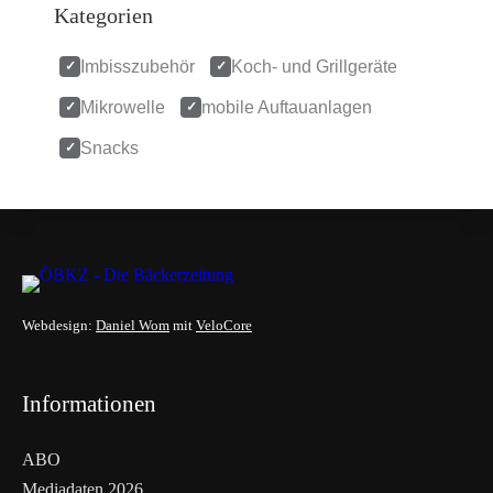
Kategorien
Imbisszubehör
Koch- und Grillgeräte
Mikrowelle
mobile Auftauanlagen
Snacks
Webdesign:
Daniel Wom
mit
VeloCore
Informationen
ABO
Mediadaten 2026