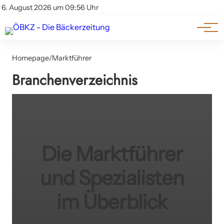
Am Wort
Impressum & Offenlegung
6. August 2026 um 09:56 Uhr
Datenschutz
Genuss & Trends
Homepage
/
Marktführer
Branchenverzeichnis
Die Marktführer
und Spezialisten
im Überblick