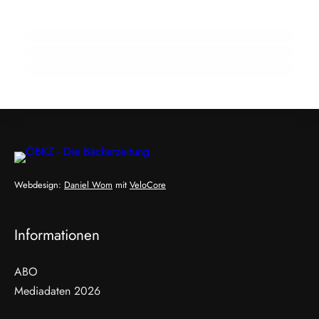
Koßdorff im Interview: Hohe Kosten
wegweisender Innovationen
bremsen Österreichs Lebensmittelindustrie
Webdesign:
Daniel Wom
mit
VeloCore
Informationen
ABO
Mediadaten 2026