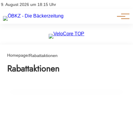
Am Wort
Impressum & Offenlegung
9. August 2026 um 18:15 Uhr
Datenschutz
Genuss & Trends
Homepage
/
Rabattaktionen
04. Januar 2025
Rabattaktionen
Lebensmittelpreise in Österreich: Fakten
statt Mythen über die Kosten