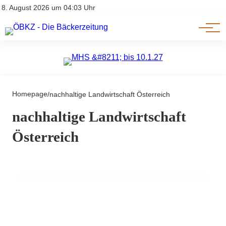
Am Wort
Impressum & Offenlegung
8. August 2026 um 04:03 Uhr
Datenschutz
Genuss & Trends
Homepage
/
nachhaltige Landwirtschaft Österreich
25. September 2025
nachhaltige Landwirtschaft
EU-Bio-Award für Joseph Brot:
Österreich
Österreichische Bio-Bäckerei schreibt
Geschichte