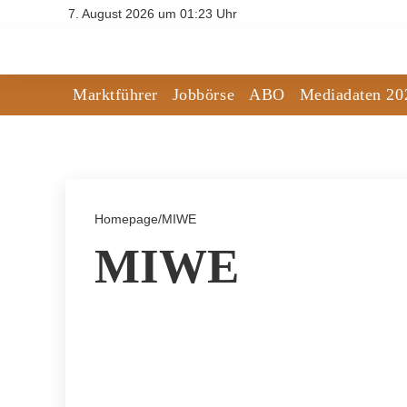
7. August 2026 um 01:23 Uhr
Marktführer
Jobbörse
ABO
Mediadaten 20
Homepage
/
MIWE
MIWE
22. Februar 2025
Süßes Tanzvergnügen: Der 122. Zucker