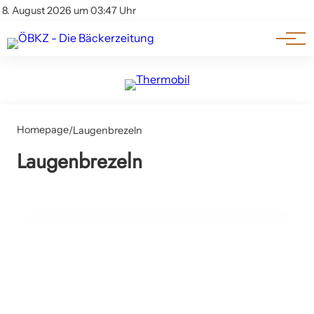
Am Wort
Impressum & Offenlegung
8. August 2026 um 03:47 Uhr
Datenschutz
Genuss & Trends
Homepage
/
Laugenbrezeln
17. April 2025
Laugenbrezeln
Deutsche Brezel trifft auf Wiener Flair:
Ditsch startet in Österreich