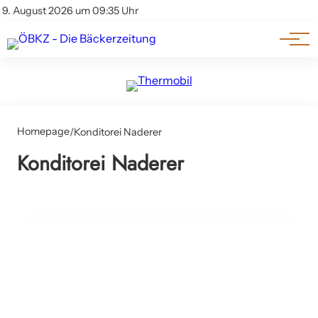
Am Wort
Impressum & Offenlegung
9. August 2026 um 09:35 Uhr
Datenschutz
Genuss & Trends
Homepage
/
Konditorei Naderer
23. April 2025
Konditorei Naderer
Meisterfeier in Baden: Fünf Damen
beeindruckten die Prüfer