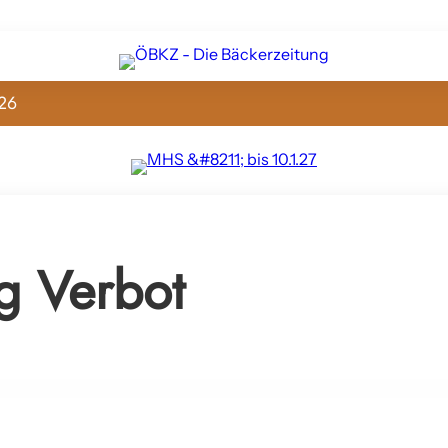
26
g Verbot
ng: Foodwatch begrüßt Regierungsvorhaben, fordert