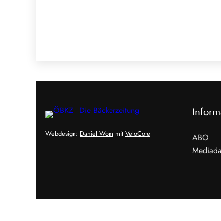
Inform
Webdesign:
Daniel Wom
mit
VeloCore
ABO
Mediada
Cookies &