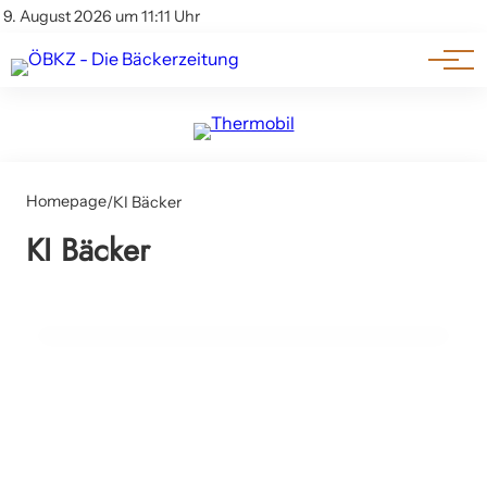
Am Wort
Impressum & Offenlegung
9. August 2026 um 11:11 Uhr
Datenschutz
Genuss & Trends
Homepage
/
KI Bäcker
22. September 2025
KI Bäcker
Mit KI zu mehr Verkaufserfolg: Neues
Fachbuch zeigt Praxiswege für den Vertrieb