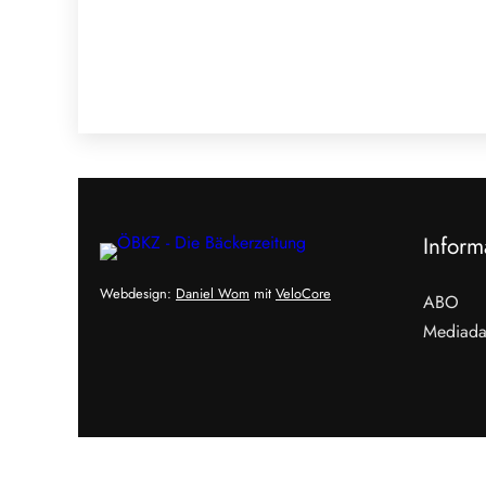
Inform
Webdesign:
Daniel Wom
mit
VeloCore
ABO
Mediada
Cookies &