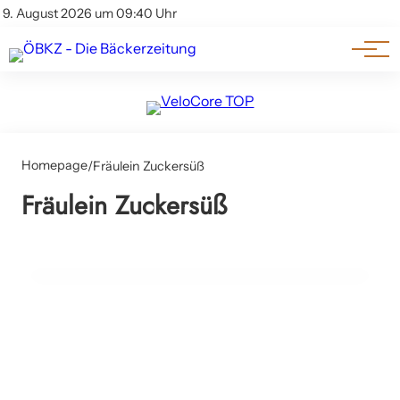
Am Wort
Impressum & Offenlegung
9. August 2026 um 09:40 Uhr
Datenschutz
Genuss & Trends
16. September 2025
Homepage
/
Fräulein Zuckersüß
Süße Handwerkskunst aus Salzburg:
Fräulein Zuckersüß
Fräulein Zuckersüß verschickt Kuchen
österreichweit