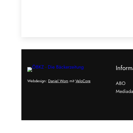
Inform
Webdesign:
Daniel Wom
mit
VeloCore
ABO
Mediada
Cookies &