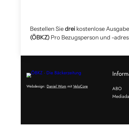
Bestellen Sie
drei
kostenlose Ausgabe
(ÖBKZ)
Pro Bezugsperson und -adress
Inform
Webdesign:
Daniel Wom
mit
VeloCore
ABO
Mediada