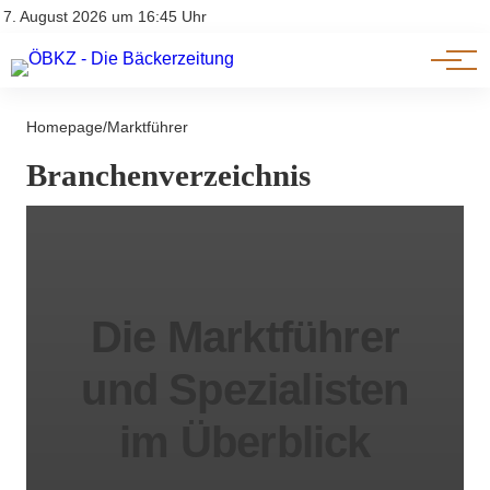
Am Wort
Impressum & Offenlegung
7. August 2026 um 16:45 Uhr
Datenschutz
Genuss & Trends
Homepage
/
Marktführer
Branchenverzeichnis
Die Marktführer
und Spezialisten
im Überblick