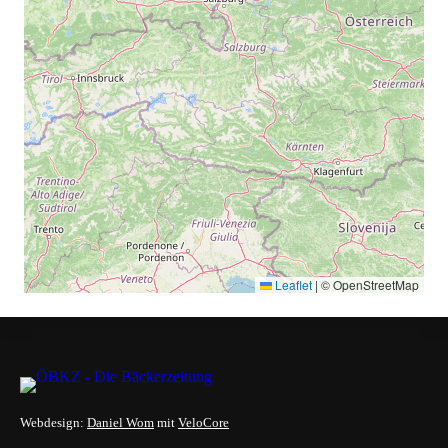
Leaflet
|
© OpenStreetMap
Webdesign:
Daniel Wom
mit
VeloCore