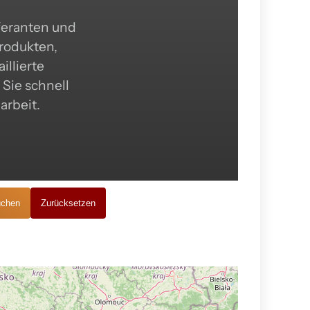
feranten und
Produkten,
illierte
Sie schnell
arbeit.
chen
Zurücksetzen