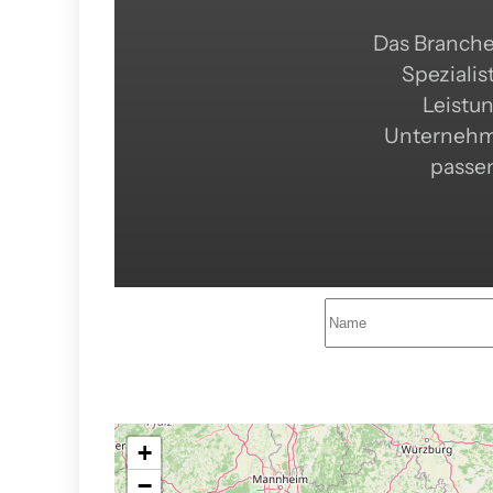
Das Branche
Spezialis
Leistun
Unternehme
passen
+
−