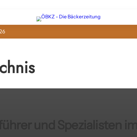
26
chnis
führer und Spezialisten im