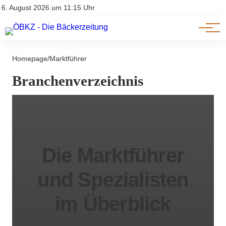
Am Wort
Impressum & Offenlegung
6. August 2026 um 11:15 Uhr
Datenschutz
Genuss & Trends
Homepage
/
Marktführer
Branchenverzeichnis
Die Marktführer
und Spezialisten
im Überblick