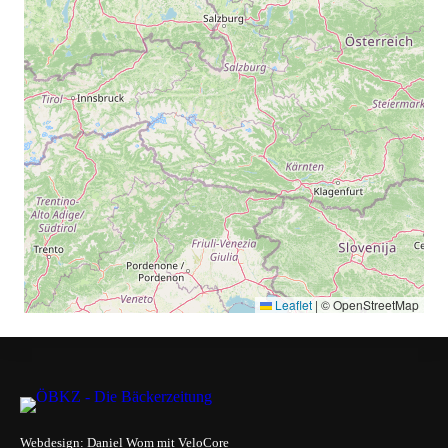
Leaflet
|
© OpenStreetMap
Webdesign:
Daniel Wom
mit
VeloCore