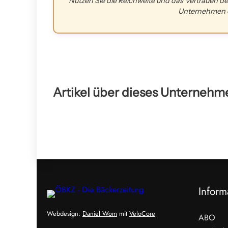
Nutzen Sie die Reichweite und das Vertrauen 
Unternehmen o
Artikel über dieses Unternehm
Inform
Webdesign:
Daniel Wom
mit
VeloCore
ABO