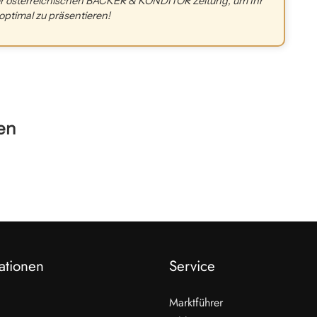
der österreichischen BÄCKER & KONDITOR Zeitung, um Ihr
ptimal zu präsentieren!
en
ationen
Service
Marktführer