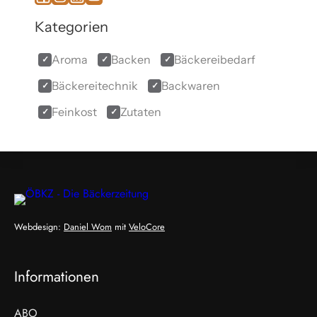
Kategorien
Aroma
Backen
Bäckereibedarf
Bäckereitechnik
Backwaren
Feinkost
Zutaten
Webdesign:
Daniel Wom
mit
VeloCore
Informationen
ABO