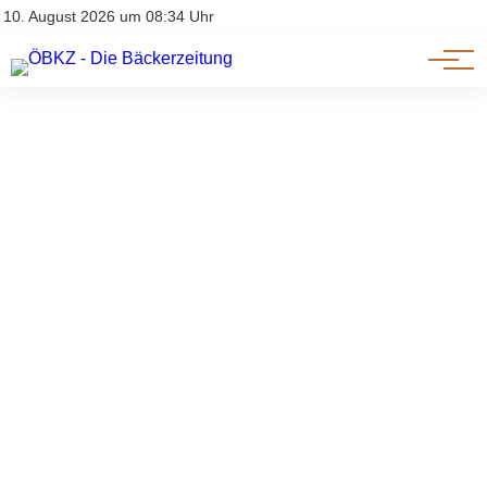
Am Wort
Impressum & Offenlegung
10. August 2026 um 08:34 Uhr
Datenschutz
Genuss & Trends