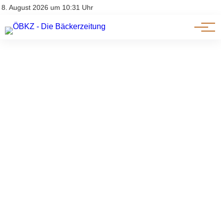
Am Wort
Impressum & Offenlegung
8. August 2026 um 10:31 Uhr
Datenschutz
Genuss & Trends