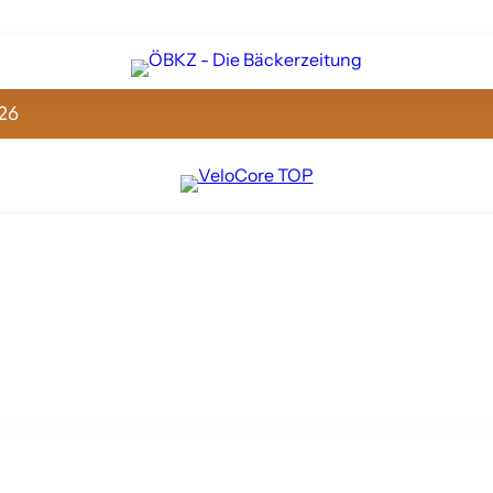
26
 Leibnitz setzt Zeichen für gelebtes Miteinander