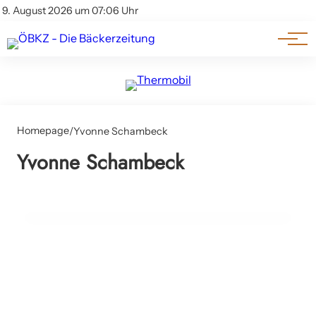
Am Wort
Impressum & Offenlegung
9. August 2026 um 07:06 Uhr
Datenschutz
Genuss & Trends
Homepage
/
Yvonne Schambeck
24. Februar 2025
Yvonne Schambeck
Vienna Cakemaster 2025: Tropische Fauna
und Flora in Zucker und Schokolade