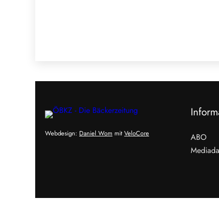
Inform
Webdesign:
Daniel Wom
mit
VeloCore
ABO
Mediada
Cookies &