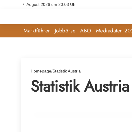
7. August 2026 um 20:03 Uhr
Marktführer
Jobbörse
ABO
Mediadaten 20
Homepage
/
Statistik Austria
Statistik Austria
10. März 2025
Vielfalt im Lebensmittelhandel: Warum 
essenziell sind