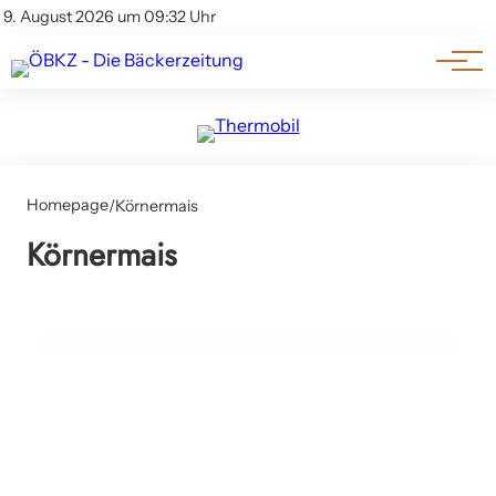
Am Wort
Impressum & Offenlegung
9. August 2026 um 09:32 Uhr
Datenschutz
Genuss & Trends
Homepage
/
Körnermais
03. Januar 2025
Körnermais
Getreideernte 2024 um 6 % geringer als
im Vorjahr